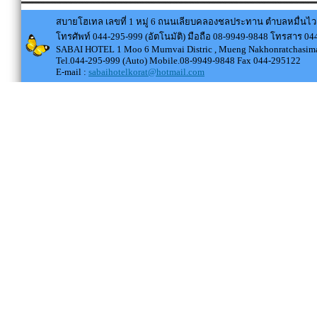
สบายโฮเทล เลขที่ 1 หมู่ 6 ถนนเลียบคลองชลประทาน ตำบลหมื่นไว
โทรศัพท์ 044-295-999 (อัตโนมัติ) มือถือ 08-9949-9848 โทรสาร 0
SABAI HOTEL 1 Moo 6 Murnvai Distric , Mueng Nakhonratchasima
Tel.044-295-999 (Auto) Mobile.08-9949-9848 Fax 044-295122
E-mail :
sabaihotelkorat@hotmail.com