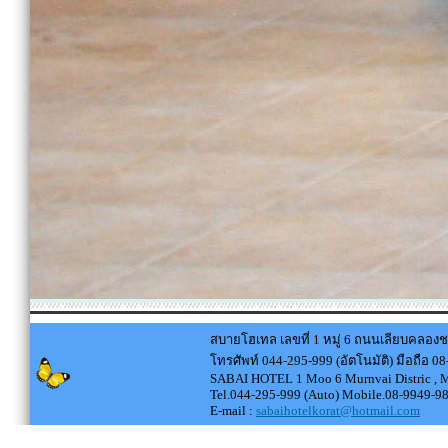
สบายโฮเทล เลขที่ 1 หมู่ 6 ถนนเลียบคลอ
โทรศัพท์ 044-295-999 (อัตโนมัติ) มือถือ
SABAI HOTEL 1 Moo 6 Murnvai Distric , 
Tel.044-295-999 (Auto) Mobile.08-9949-9
E-mail :
sabaihotelkorat@hotmail.com